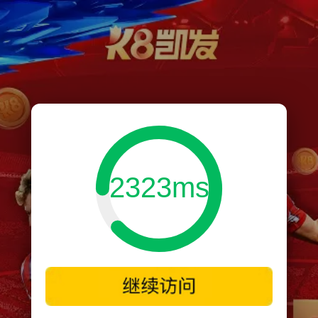
2323ms